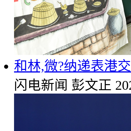
和林,微?纳递表港
闪电新闻
彭文正
20