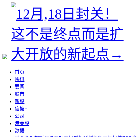
首页
快讯
要闻
股市
新股
信披+
公司
港美股
数据