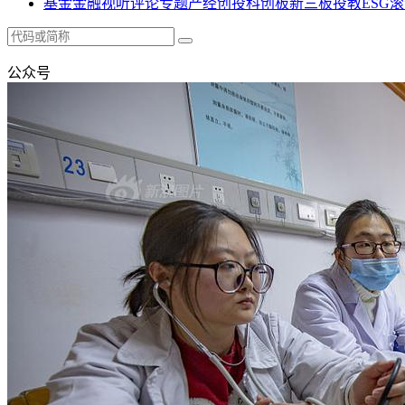
基金
金融
视听
评论
专题
产经
创投
科创板
新三板
投教
ESG
滚
公众号